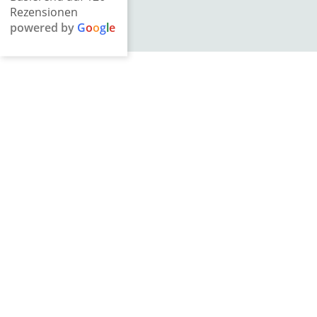
Rezensionen
powered by
G
o
o
g
l
e