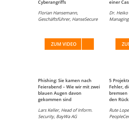
Cyberangriffs
einer Cas
Florian Hansemann,
Dr. Heiko
Geschäftsführer, HanseSecure
Managing 
ZUM VIDEO
ZU
Phishing: Sie kamen nach
5 Projek
Feierabend – Wie wir mit zwei
Fehler, d
blauen Augen davon
bremsen –
gekommen sind
den Rücke
Lars Keller, Head of Inform.
Rute Lope
Security, BayWa AG
PeopleCert