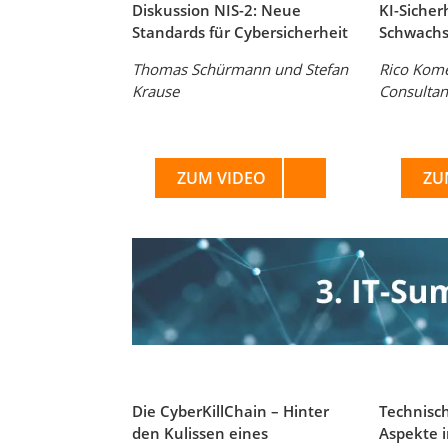
Diskussion NIS-2: Neue
KI-Sicher
Standards für Cybersicherheit
Schwachs
Thomas Schürmann und Stefan
Rico Kome
Krause
Consultan
ZUM VIDEO
ZU
Die CyberKillChain – Hinter
Technisc
den Kulissen eines
Aspekte 