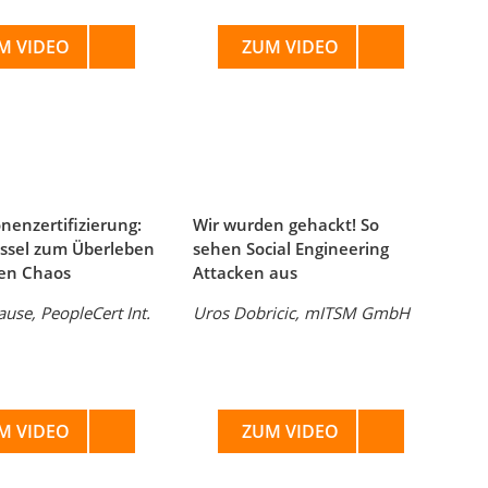
M VIDEO
ZUM VIDEO
onenzertifizierung:
Wir wurden gehackt! So
üssel zum Überleben
sehen Social Engineering
len Chaos
Attacken aus
use, PeopleCert Int.
Uros Dobricic, mITSM GmbH
M VIDEO
ZUM VIDEO