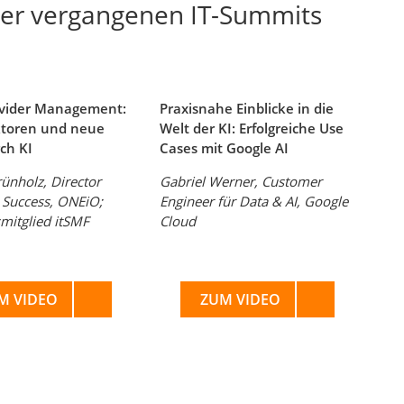
er vergangenen IT-Summits
ovider Management:
Praxisnahe Einblicke in die
aktoren und neue
Welt der KI: Erfolgreiche Use
ch KI
Cases mit Google AI
rünholz, Director
Gabriel Werner, Customer
Success, ONEiO;
Engineer für Data & AI, Google
mitglied itSMF
Cloud
M VIDEO
ZUM VIDEO