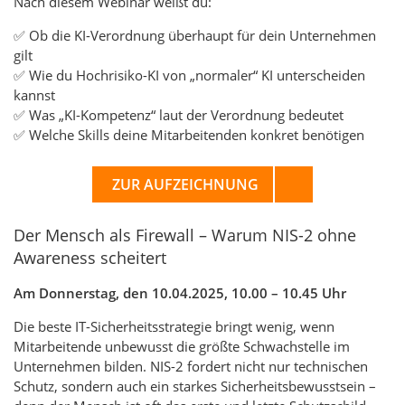
Nach diesem Webinar weißt du:
✅ Ob die KI-Verordnung überhaupt für dein Unternehmen
gilt
✅ Wie du Hochrisiko-KI von „normaler“ KI unterscheiden
kannst
✅ Was „KI-Kompetenz“ laut der Verordnung bedeutet
✅ Welche Skills deine Mitarbeitenden konkret benötigen
ZUR AUFZEICHNUNG
Der Mensch als Firewall – Warum NIS-2 ohne
Awareness scheitert
Am Donnerstag, den 10.04.2025, 10.00 – 10.45 Uhr
Die beste IT-Sicherheitsstrategie bringt wenig, wenn
Mitarbeitende unbewusst die größte Schwachstelle im
Unternehmen bilden. NIS-2 fordert nicht nur technischen
Schutz, sondern auch ein starkes Sicherheitsbewusstsein –