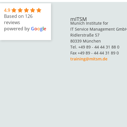
4.9
Based on 126
mITSM
reviews
Munich Institute for
powered by
G
o
o
g
l
e
IT Service Management Gmb
Ridlerstraße 57
80339 München
Tel. +49 89 - 44 44 31 88 0
Fax +49 89 - 44 44 31 89 0
training@mitsm.de