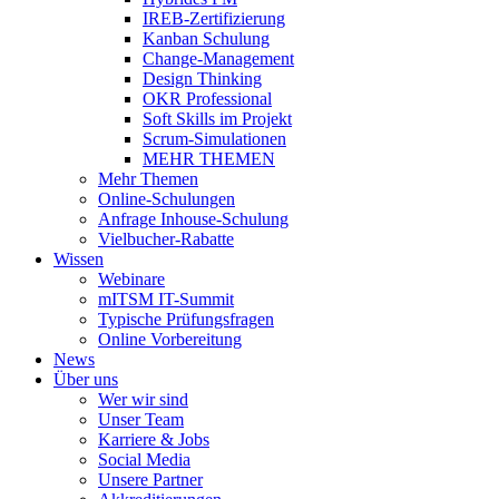
IREB-Zertifizierung
Kanban Schulung
Change-Management
Design Thinking
OKR Professional
Soft Skills im Projekt
Scrum-Simulationen
MEHR THEMEN
Mehr Themen
Online-Schulungen
Anfrage Inhouse-Schulung
Vielbucher-Rabatte
Wissen
Webinare
mITSM IT-Summit
Typische Prüfungsfragen
Online Vorbereitung
News
Über uns
Wer wir sind
Unser Team
Karriere & Jobs
Social Media
Unsere Partner