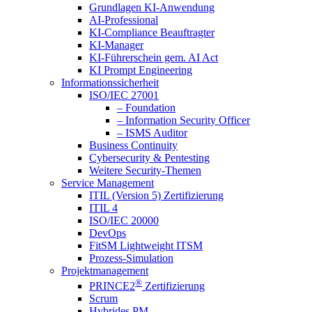
Grundlagen KI-Anwendung
AI-Professional
KI-Compliance Beauftragter
KI-Manager
KI-Führerschein gem. AI Act
KI Prompt Engineering
Informationssicherheit
ISO/IEC 27001
– Foundation
– Information Security Officer
– ISMS Auditor
Business Continuity
Cybersecurity & Pentesting
Weitere Security-Themen
Service Management
ITIL (Version 5) Zertifizierung
ITIL 4
ISO/IEC 20000
DevOps
FitSM Lightweight ITSM
Prozess-Simulation
Projektmanagement
®
PRINCE2
Zertifizierung
Scrum
Hybrides PM