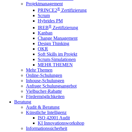
Projektmanagement
®
PRINCE2
Zertifizierung
Scrum
Hybrides PM
®
IREB
Zertifizierung
Kanban
Change Management
Design Thinking
OKR
Soft Skills im Projekt
Scrum-Simulationen
MEHR THEMEN
Mehr Themen
Online-Schulungen
Inhouse-Schulungen
Anfrage Schulungsangebot
Vielbucher-Rabatte
Fördermöglichkeiten
Beratung
Audit & Beratung
Künstliche Intelligenz
ISO 42001 Audit
KI Innovationsworkshop
Informationssicherheit