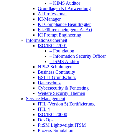
– KIMS Auditor
Grundlagen KI-Anwendung
AI Professional
KI-Manager
KI-Compliance Beauftragter
KI-Führerschein gem. AI Act
KI Prompt Engineering
Informationssicherheit
ISO/IEC 27001
– Foundation
– Information Security Officer
– ISMS Auditor
NIS-2 Schulungen
Business Continuity
BSI IT-Grundschutz
Datenschutz
Cybersecurity & Pentesting
Weitere Security-Themen
Service Management
ITIL (Version 5) Zertifizierung
ITIL 4
ISO/IEC 20000
DevOps
FitSM Lightweight ITSM
Prozess-Simulation