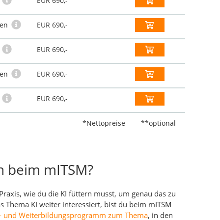
e
EUR 690,-
hen
EUR 690,-
e
EUR 690,-
hen
EUR 690,-
e
EUR 690,-
*Nettopreise
**optional
n beim mITSM?
 Praxis, wie du die KI füttern musst, um genau das zu
Thema KI weiter interessiert, bist du beim mITSM
- und Weiterbildungsprogramm zum Thema
, in den