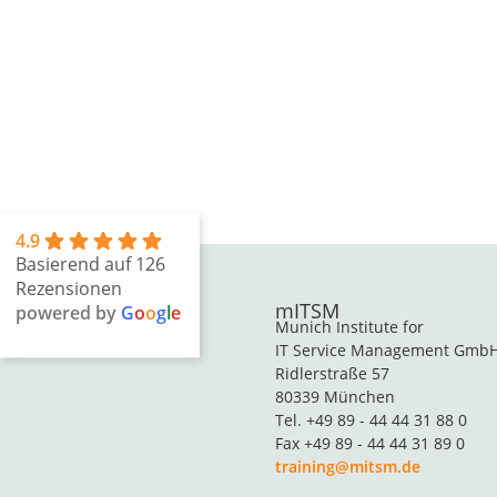
4.9
Basierend auf 126
Rezensionen
mITSM
powered by
G
o
o
g
l
e
Munich Institute for
IT Service Management Gmb
Ridlerstraße 57
80339 München
Tel. +49 89 - 44 44 31 88 0
Fax +49 89 - 44 44 31 89 0
training@mitsm.de