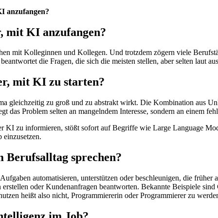
 KI anzufangen?
r, mit KI anzufangen?
ächen mit Kolleginnen und Kollegen. Und trotzdem zögern viele Berufstä
antwortet die Fragen, die sich die meisten stellen, aber selten laut au
r, mit KI zu starten?
ema gleichzeitig zu groß und zu abstrakt wirkt. Die Kombination aus U
liegt das Problem selten an mangelndem Interesse, sondern an einem feh
r KI zu informieren, stößt sofort auf Begriffe wie Large Language Mo
b einzusetzen.
 Berufsalltag sprechen?
ufgaben automatisieren, unterstützen oder beschleunigen, die früher 
 erstellen oder Kundenanfragen beantworten. Bekannte Beispiele sind
nutzen heißt also nicht, Programmiererin oder Programmierer zu werden
telligenz im Job?