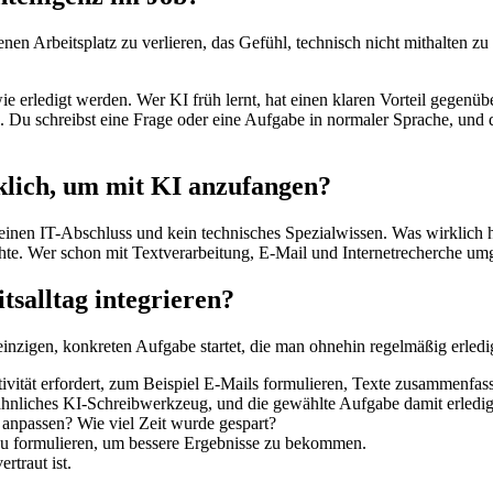
enen Arbeitsplatz zu verlieren, das Gefühl, technisch nicht mithalten 
wie erledigt werden. Wer KI früh lernt, hat einen klaren Vorteil gegen
. Du schreibst eine Frage oder eine Aufgabe in normaler Sprache, und 
lich, um mit KI anzufangen?
en IT-Abschluss und kein technisches Spezialwissen. Was wirklich hil
te. Wer schon mit Textverarbeitung, E-Mail und Internetrecherche umge
tsalltag integrieren?
einzigen, konkreten Aufgabe startet, die man ohnehin regelmäßig erledigt
ativität erfordert, zum Beispiel E-Mails formulieren, Texte zusammenfass
ähnliches KI-Schreibwerkzeug, und die gewählte Aufgabe damit erledig
 anpassen? Wie viel Zeit wurde gespart?
 zu formulieren, um bessere Ergebnisse zu bekommen.
rtraut ist.