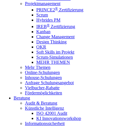
Projektmanagement
®
PRINCE2
Zertifizierung
Scrum
Hybrides PM
®
IREB
Zertifizierung
Kanban
Change Management
Design Thinking
OKR
Soft Skills im Projekt
Scrum-Simulationen
MEHR THEMEN
Mehr Themen
Online-Schulungen
Inhouse-Schulungen
Anfrage Schulungsangebot
Vielbucher-Rabatte
Fördermöglichkeiten
Beratung
Audit & Beratung
Künstliche Intelligenz
ISO 42001 Audit
KI Innovationsworkshop
Informationssicherheit