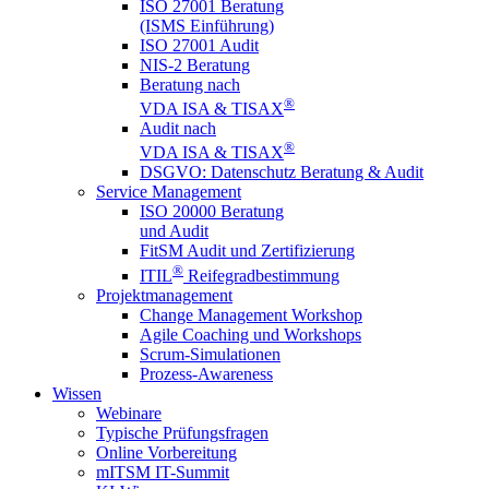
ISO 27001 Beratung
(ISMS Einführung)
ISO 27001 Audit
NIS-2 Beratung
Beratung nach
®
VDA ISA & TISAX
Audit nach
®
VDA ISA & TISAX
DSGVO: Datenschutz Beratung & Audit
Service Management
ISO 20000 Beratung
und Audit
FitSM Audit und Zertifizierung
®
ITIL
Reifegradbestimmung
Projektmanagement
Change Management Workshop
Agile Coaching und Workshops
Scrum-Simulationen
Prozess-Awareness
Wissen
Webinare
Typische Prüfungsfragen
Online Vorbereitung
mITSM IT-Summit