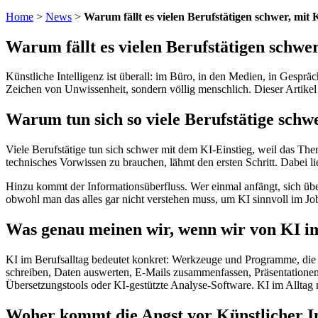
Home
>
News
>
Warum fällt es vielen Berufstätigen schwer, mit
Warum fällt es vielen Berufstätigen schwe
Künstliche Intelligenz ist überall: im Büro, in den Medien, in Gespr
Zeichen von Unwissenheit, sondern völlig menschlich. Dieser Artikel be
Warum tun sich so viele Berufstätige schwe
Viele Berufstätige tun sich schwer mit dem KI-Einstieg, weil das Th
technisches Vorwissen zu brauchen, lähmt den ersten Schritt. Dabei 
Hinzu kommt der Informationsüberfluss. Wer einmal anfängt, sich übe
obwohl man das alles gar nicht verstehen muss, um KI sinnvoll im Jo
Was genau meinen wir, wenn wir von KI im
KI im Berufsalltag bedeutet konkret: Werkzeuge und Programme, die A
schreiben, Daten auswerten, E-Mails zusammenfassen, Präsentationen
Übersetzungstools oder KI-gestützte Analyse-Software. KI im Alltag 
Woher kommt die Angst vor Künstlicher In