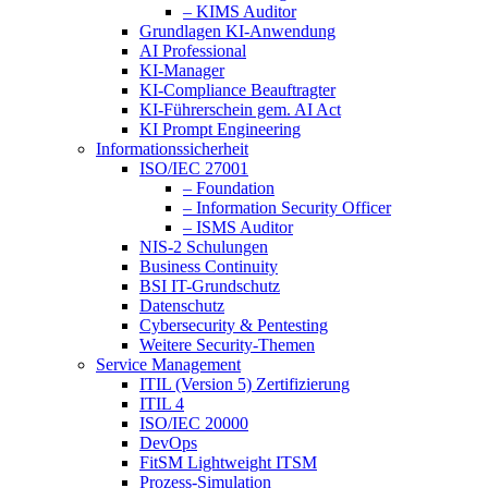
– KIMS Auditor
Grundlagen KI-Anwendung
AI Professional
KI-Manager
KI-Compliance Beauftragter
KI-Führerschein gem. AI Act
KI Prompt Engineering
Informationssicherheit
ISO/IEC 27001
– Foundation
– Information Security Officer
– ISMS Auditor
NIS-2 Schulungen
Business Continuity
BSI IT-Grundschutz
Datenschutz
Cybersecurity & Pentesting
Weitere Security-Themen
Service Management
ITIL (Version 5) Zertifizierung
ITIL 4
ISO/IEC 20000
DevOps
FitSM Lightweight ITSM
Prozess-Simulation