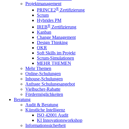
Projektmanagement
®
PRINCE2
Zertifizierung
Scrum
Hybrides PM
®
IREB
Zertifizierung
Kanban
Change Management
Design Thinking
OKR
Soft Skills im Projekt
Scrum-Simulationen
MEHR THEMEN
Mehr Themen
Online-Schulungen
Inhouse-Schulungen
Anfrage Schulungsangebot
Vielbucher-Rabatte
Fördermöglichkeiten
Beratung
Audit & Beratung
Künstliche Intelligenz
ISO 42001 Audit
KI Innovationsworkshop
Informationssicherheit