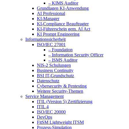
– KIMS Auditor
Grundlagen KI-Anwendung
AI Professional
KI-Manager
KI-Compliance Beauftragter
KI-Führerschein gem. AI Act
KI Prompt Engineering
Informationssicherheit
ISO/IEC 27001
– Foundation
– Information Security Officer
– ISMS Auditor
NIS-2 Schulungen
Business Continuity
BSI IT-Grundschutz
Datenschutz
Cybersecurity & Pentesting
Weitere Security-Themen
Service Management
ITIL (Version 5) Zertifizierung
ITIL 4
ISO/IEC 20000
DevOps
FitSM Lightweight ITSM
Prozess-Simulation