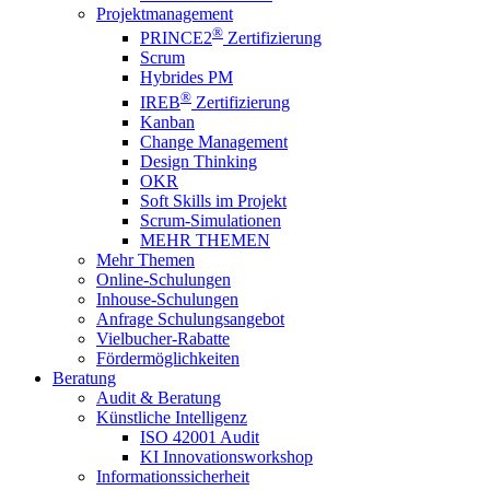
Projektmanagement
®
PRINCE2
Zertifizierung
Scrum
Hybrides PM
®
IREB
Zertifizierung
Kanban
Change Management
Design Thinking
OKR
Soft Skills im Projekt
Scrum-Simulationen
MEHR THEMEN
Mehr Themen
Online-Schulungen
Inhouse-Schulungen
Anfrage Schulungsangebot
Vielbucher-Rabatte
Fördermöglichkeiten
Beratung
Audit & Beratung
Künstliche Intelligenz
ISO 42001 Audit
KI Innovationsworkshop
Informationssicherheit