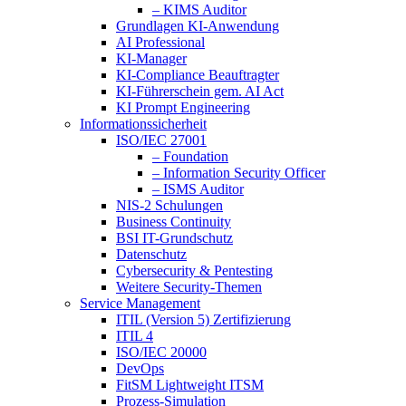
– KIMS Auditor
Grundlagen KI-Anwendung
AI Professional
KI-Manager
KI-Compliance Beauftragter
KI-Führerschein gem. AI Act
KI Prompt Engineering
Informationssicherheit
ISO/IEC 27001
– Foundation
– Information Security Officer
– ISMS Auditor
NIS-2 Schulungen
Business Continuity
BSI IT-Grundschutz
Datenschutz
Cybersecurity & Pentesting
Weitere Security-Themen
Service Management
ITIL (Version 5) Zertifizierung
ITIL 4
ISO/IEC 20000
DevOps
FitSM Lightweight ITSM
Prozess-Simulation